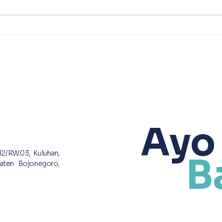
Dolokgede Kecamatan
Karti
tambakrejo (22/05)
Dolo
mengikuti kajian tentang
pera
fiqih wanita bersama ustadz
pemu
Udin -pengasuh salah satu
di a
pondok pesantren di
Pagi
Kecamatan Dan
Dol
Ayo
12/RW.03, Kuluhan,
B
aten Bojonegoro,