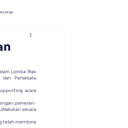
Kontak
an
alam Lomba Rias 
dan Pariwisata 
pporting acara 
 dengan pameran-
ilakukan secara 
ng telah membina 