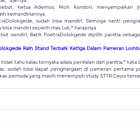
e,” ujarnya.
sebut, ketua Ademos, Moh. Kundori, menyampaikan jik
ih kemandiriannya.
traDolokgede, sudah bisa mandiri. Semoga nanti pengraj
 bisa mandiri seperti mas Luk,” harapnya.
ut sendiri, Batik PoetraDolokgede dipilih panitia sebaga
olokgede Raih Stand Terbaik Ketiga Dalam Pameran Lomba
tidak tahu kalau ternyata adala penilaian dari panitia,” kata 
mas, sudah bisa dapat penghargaan di pameran pertama ya
gkas pemuda yang masih menempuh study STTR Cepu terseb