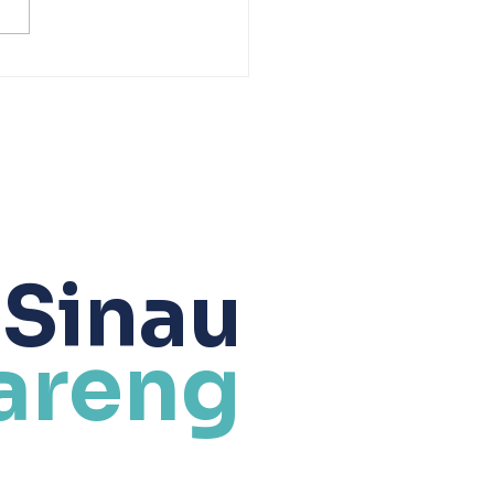
ni juga terasa di
kgede, dengan ibu
ngka, pemuda dan
di berlenggak-lenggok
tas catwalk jalanan Pasar
 Dolokgede Desa
okgede
 Sinau
areng