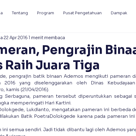
da
Tentang
Program
Pusat Pengetahuan
Dampak
ia
22 Apr 2016
1 menit membaca
ameran, Pengrajin Bina
Raih Juara Tiga
ede, pengrajin batik binaan Ademos mengikuti pameran d
a 2016 yang diselenggarakan oleh Dinas Kebudayaan 
, kamis (21/04/2016).
 Serbaguna, pameran tersebut diperuntukkan sebagai su
ngka memperingati Hari Kartini.
a Dolokgede, Lukdianto, mengatakan pameran ini berbeda
ilakukan Batik PoetraDolokgede karena pada pameran ini d
ni semua sendiri. Jadi tidak dibantu lagi oleh Ademos ya