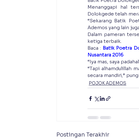
Batik Poetra Dolokged
Menanggapi hal ter
Dolokgede telah mera
“Sekarang Batik Poe
Ademos yang lain juga
Dalam pameran terseb
ketiga terbaik.
Baca : 
Batik Poetra D
Nusantara 2016 
“Iya mas, saya padahal 
“Tapi alhamdulillah 
secara mandiri,” pun
POJOK ADEMOS
Postingan Terakhir