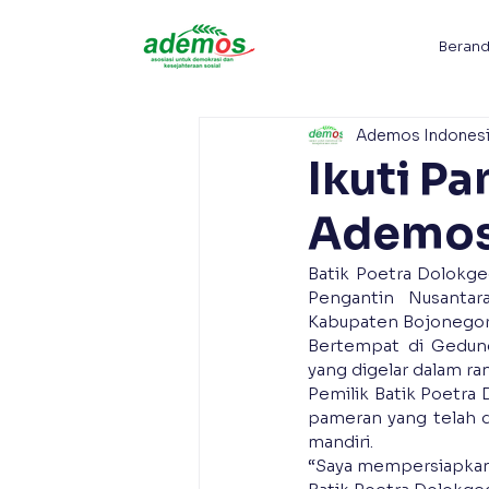
Beran
Ademos Indones
Ikuti P
Ademos 
Batik Poetra Dolokg
Pengantin Nusantar
Kabupaten Bojonegoro
Bertempat di Gedung
yang digelar dalam ra
Pemilik Batik Poetr
pameran yang telah d
mandiri.
“Saya mempersiapkan i