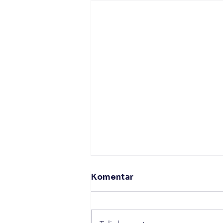
Undang Kepala Desa dan
Komentar
IRE, Ademos Gelar Sinau
Dana Desa
ademosindonesia.or.id –
Ademos kembali