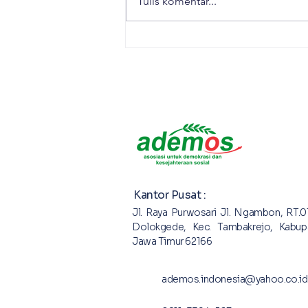
Tulis komentar...
menyelenggarakan Sinau
Bareng dengan Kepala Desa
dan Perangkat Desa. Bersama
dengan IRE Yogyakarta, siang
hari itu membahas Praktek-
Praktek Penggunaan Dana
Desa.
Kantor Pusat :
Jl. Raya Purwosari Jl. Ngambon, RT.0
Dolokgede, Kec. Tambakrejo, Kabup
Jawa Timur 62166
ademos.indonesia@yahoo.co.id