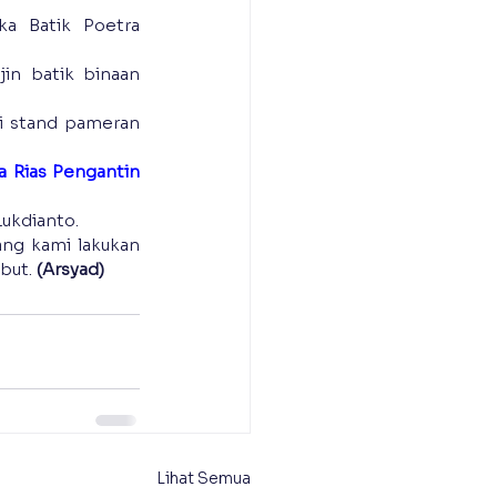
a Batik Poetra 
in batik binaan 
i stand pameran 
 Rias Pengantin 
Lukdianto.
ng kami lakukan 
ut. 
(Arsyad)
Lihat Semua