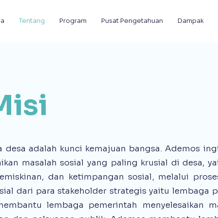
da
Tentang
Program
Pusat Pengetahuan
Dampak
Misi
 desa adalah kunci kemajuan bangsa. Ademos in
kan masalah sosial yang paling krusial di desa, ya
kemiskinan, dan ketimpangan sosial, melalui pros
ial dari para stakeholder strategis yaitu lembaga p
embantu lembaga pemerintah menyelesaikan mas