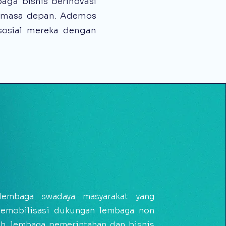
ga bisnis berinovasi
is masa depan. Ademos
sosial mereka dengan
lembaga swadaya masyarakat yang
mobilisasi dukungan lembaga non
h, lembaga pemerintahan dan bisnis