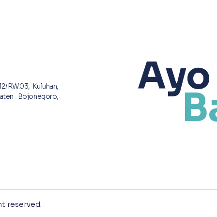
Ayo
12/RW.03, Kuluhan,
B
aten Bojonegoro,
ht reserved.