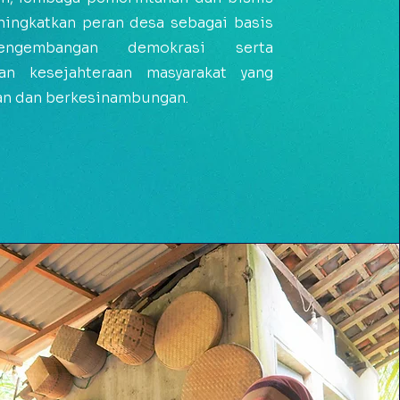
ingkatkan peran desa sebagai basis
ngembangan demokrasi serta
tan kesejahteraan masyarakat yang
an dan berkesinambungan.