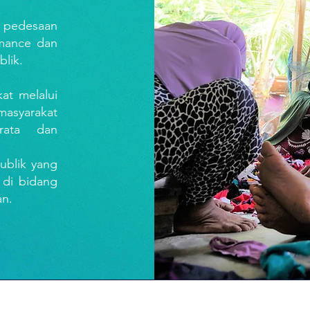
 pedesaan
mance dan
blik.
at melalui
asyarakat
rata dan
ublik yang
 di bidang
an.