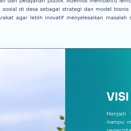
kan dan pelayanan publik. Ademos membantu lemba
 sosial di desa sebagai strategi dan model bisn
kat agar lebih inovatif menyelesaikan masalah 
VISI
Menjadi 
mampu me
pemerinta