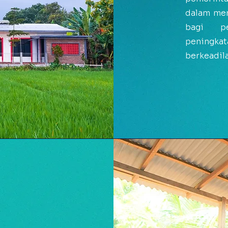
dalam men
bagi pe
peningka
berkeadil