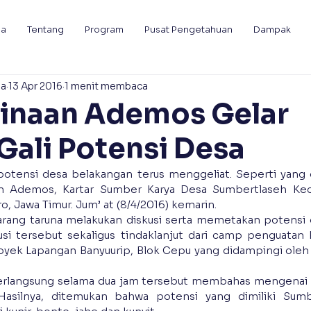
da
Tentang
Program
Pusat Pengetahuan
Dampak
ia
13 Apr 2016
1 menit membaca
Binaan Ademos Gelar
 Gali Potensi Desa
tensi desa belakangan terus menggeliat. Seperti yang d
aan Ademos, Kartar Sumber Karya Desa Sumbertlaseh Kec
 Jawa Timur. Jum’ at (8/4/2016) kemarin.
rang taruna melakukan diskusi serta memetakan potensi d
si tersebut sekaligus tindaklanjut dari camp penguatan k
proyek Lapangan Banyuurip, Blok Cepu yang didampingi ole
erlangsung selama dua jam tersebut membahas mengenai p
 Hasilnya, ditemukan bahwa potensi yang dimiliki Sumbe