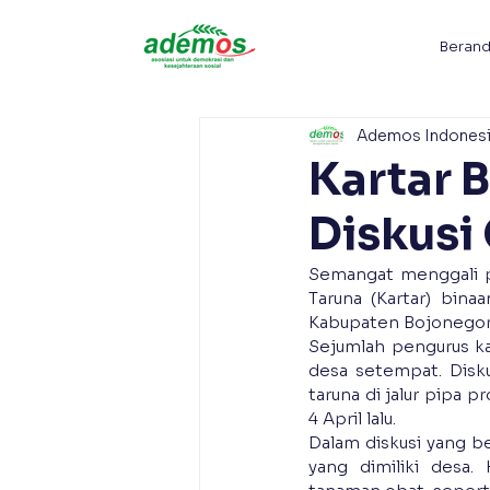
Beran
Ademos Indones
Kartar 
Diskusi
Semangat menggali po
Taruna (Kartar) bin
Kabupaten Bojonegoro,
Sejumlah pengurus ka
desa setempat. Disku
taruna di jalur pipa 
4 April lalu.
Dalam diskusi yang b
yang dimiliki desa.