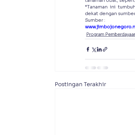
tanaman obat, seperti 
‎“Tanaman ini tumbuh
dekat dengan sumber 
Sumber :
www.jimbojonegoro.
Program Pemberdayaan
Postingan Terakhir