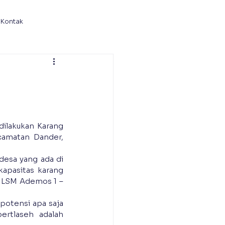
Kontak
ilakukan Karang 
amatan Dander, 
esa yang ada di 
apasitas karang 
h LSM Ademos 1 – 
otensi apa saja 
rtlaseh adalah 