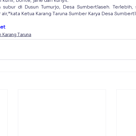
kunir, bonte, jahe dan kunyit.
 subur di Dusun Tumurjo, Desa Sumbertlaseh. Terlebih, s
air,”kata Ketua Karang Taruna Sumber Karya Desa Sumbertl
net
 Karang Taruna