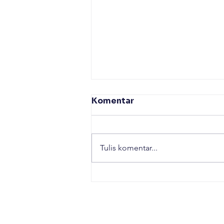
Komentar
Tulis komentar...
Lokakarya Peningkatan
Kapasitas Karang Taruna
Bojonegoro