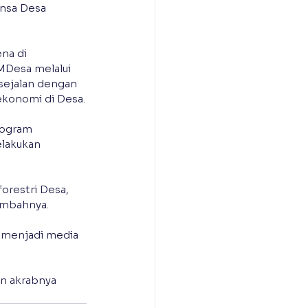
insa Desa 
na di 
Desa melalui 
sejalan dengan 
ekonomi di Desa.
ogram 
lakukan 
orestri Desa, 
ambahnya.
menjadi media 
an akrabnya 