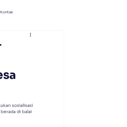
Kontak
r
esa
an sosialisasi 
rada di balai 