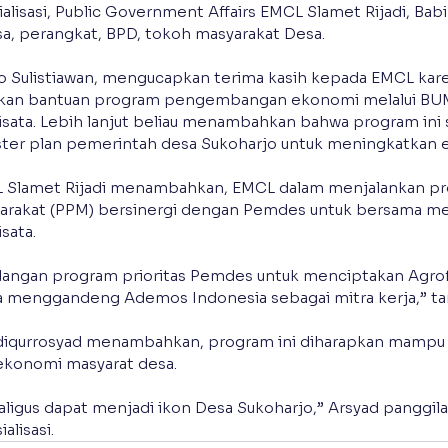
ialisasi, Public Government Affairs EMCL Slamet Rijadi, Bab
sa, perangkat, BPD, tokoh masyarakat Desa.
o Sulistiawan, mengucapkan terima kasih kepada EMCL kare
kan bantuan program pengembangan ekonomi melalui BUM
ta. Lebih lanjut beliau menambahkan bahwa program ini 
ter plan pemerintah desa Sukoharjo untuk meningkatkan 
Slamet Rijadi menambahkan, EMCL dalam menjalankan pr
akat (PPM) bersinergi dengan Pemdes untuk bersama me
sata.
 dangan program prioritas Pemdes untuk menciptakan Agrof
a menggandeng Ademos Indonesia sebagai mitra kerja,” t
iqurrosyad menambahkan, program ini diharapkan mampu 
ekonomi masyarat desa.
aligus dapat menjadi ikon Desa Sukoharjo,” Arsyad panggil
alisasi.