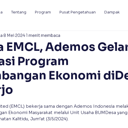
da
Tentang
Program
Pusat Pengetahuan
Dampak
ia
8 Mei 2024
1 menit membaca
a EMCL, Ademos Gela
sasi Program
bangan Ekonomi diD
jo
ted (EMCL) bekerja sama dengan Ademos Indonesia melakuk
 Ekonomi Masyarakat melalui Unit Usaha BUMDesa yang be
tan Kalitidu, Jum’at (3/5/2024).