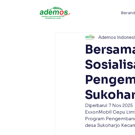
Beran
Ademos Indones
Bersam
Sosiali
Pengem
Sukohar
Diperbarui:
7 Nov 2025
ExxonMobil Cepu Limi
Program Pengembangan
desa Sukoharjo Kecama