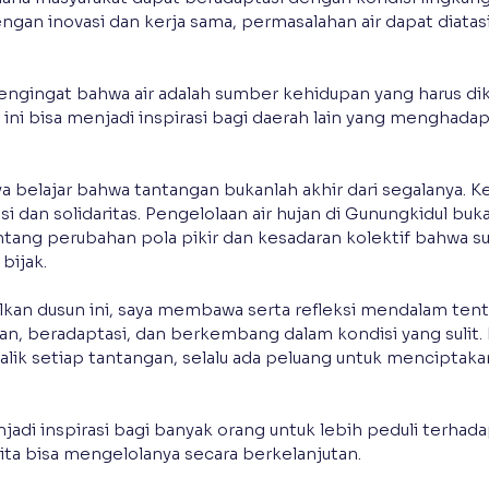
ngan inovasi dan kerja sama, permasalahan air dapat diatasi
engingat bahwa air adalah sumber kehidupan yang harus di
f ini bisa menjadi inspirasi bagi daerah lain yang menghada
aya belajar bahwa tantangan bukanlah akhir dari segalanya. Kes
i dan solidaritas. Pengelolaan air hujan di Gunungkidul buka
entang perubahan pola pikir dan kesadaran kolektif bahwa s
bijak.
lkan dusun ini, saya membawa serta refleksi mendalam ten
n, beradaptasi, dan berkembang dalam kondisi yang sulit. K
lik setiap tantangan, selalu ada peluang untuk menciptakan
jadi inspirasi bagi banyak orang untuk lebih peduli terhad
ta bisa mengelolanya secara berkelanjutan.