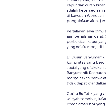
kapur dan curah hujan
adalah ketersediaan a
di kawasan Wonosari, 
pengelolaan air huja
Perjalanan saya dimul
jam perjalanan darat.
perbukitan kapur yan
yang selalu menjadi l
Di Dusun Banyumanik,
komunitas yang berdir
sosial yang dilakukan
Banyumanik Research C
menjelaskan bahwa ai
tidak dapat diandalka
Cerita Bu Tutik yang 
r
wilayah tersebut, kala
keadalaman bor yang f