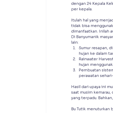
dengan 24 Kepala Kel
per kepala. 
Itulah hal yang menja
tidak bisa menggunaka
dimanfaatkan. Inilah 
Di Banyumanik masyar
lain:
Sumur resapan, di
hujan ke dalam ta
Rainwater Harves
hujan menggunaka
Pembuatan sistem
perawatan sehari-
Hasil dari upaya ini m
saat musim kemarau, 
yang terpadu. Bahkan
Bu Tutik menuturkan b