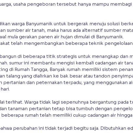
uarga, usaha pengeboran tersebut hanya mampu membagi 1
dikan warga Banyumanik untuk bergerak menuju solusi berkel
n sumber air tanah, maka harus ada alternatif sumber mata a
awal mula gerakan panen air hujan dimulai di Banyumanik.
akat telah mengembangkan beberapa teknik pengelolaan ai
bangun di beberapa titik strategis untuk menangkap dan m
nah. sumur ini membantu mengisi kembali cadangan air tan
ting di Rumah Tangga, Banyak rumah memiliki sistem penam
n talang yang dialirkan ke bak besar atau tandon penyimp
 pertanian dan peternakan terpadu, yang menggunakan air
hari.
ulai terlihat. Warga tidak lagi sepenuhnya bergantung pada tr
dan tanaman pertanian tetap bisa tumbuh dengan pengelola
, beberapa rumah telah memiliki cukup cadangan air hingga
ahwa perubahan ini tidak terjadi begitu saja. Dibutuhkan ed