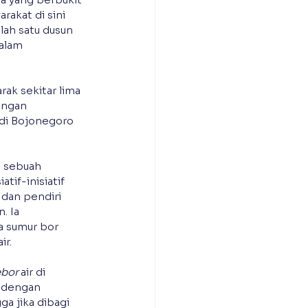
akat di sini 
lah satu dusun 
alam 
ak sekitar lima 
engan 
di Bojonegoro 
 sebuah 
if-inisiatif 
 dan pendiri 
. Ia 
a sumur bor 
ir.
bor 
air di 
n dengan 
a jika dibagi 