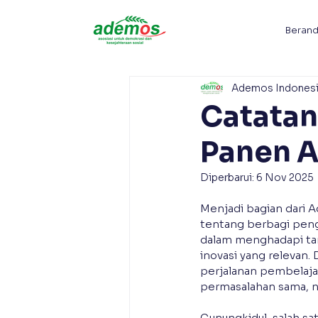
Beran
Ademos Indones
Catatan
Panen A
Diperbarui:
6 Nov 2025
Menjadi bagian dari 
tentang berbagi peng
dalam menghadapi ta
inovasi yang relevan.
perjalanan pembelaja
permasalahan sama, na
Gunungkidul, salah sa