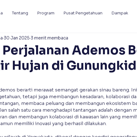
da
Tentang
Program
Pusat Pengetahuan
Dampak
ia
30 Jan 2025
3 menit membaca
 Perjalanan Ademos B
ir Hujan di Gunungkid
Ademos berarti merawat semangat gerakan sinau bareng. Ini
etahuan, tetapi juga membangun kesadaran, kolaborasi dan 
ntangan, membaca peluang dan membangun ekosistem baru
 Dan salah satu cara menghadapi tantangan adalah dengan 
ran dan membangun kolaborasi di kawasan lain yang memili
mun memiliki inovasi yang berhasil dilakukan.
tu wilayah di Yogyakarta, dikenal dengan kondisi geografisn