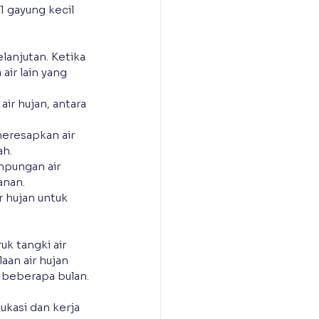
 gayung kecil 
anjutan. Ketika 
ir lain yang 
r hujan, antara 
eresapkan air 
ah.
pungan air 
anan.
 hujan untuk 
uk tangki air 
an air hujan 
 beberapa bulan.
ukasi dan kerja 