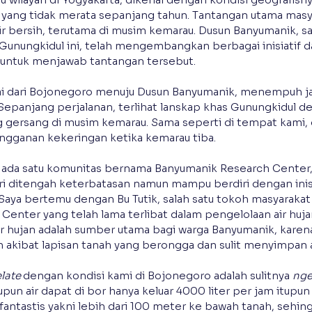
 yang tidak merata sepanjang tahun. Tantangan utama masyar
ir bersih, terutama di musim kemarau. Dusun Banyumanik, sa
Gunungkidul ini, telah mengembangkan berbagai inisiatif d
n untuk menjawab tantangan tersebut.
ai dari Bojonegoro menuju Dusun Banyumanik, menempuh jar
 Sepanjang perjalanan, terlihat lanskap khas Gunungkidul d
g gersang di musim kemarau. Sama seperti di tempat kami, 
angganan kekeringan ketika kemarau tiba.
 ada satu komunitas bernama Banyumanik Research Center,
i ditengah keterbatasan namun mampu berdiri dengan inisiat
. Saya bertemu dengan Bu Tutik, salah satu tokoh masyarakat
enter yang telah lama terlibat dalam pengelolaan air hujan
r hujan adalah sumber utama bagi warga Banyumanik, karen
n akibat lapisan tanah yang berongga dan sulit menyimpan a
elate 
dengan kondisi kami di Bojonegoro adalah sulitnya 
nge
upun air dapat di bor hanya keluar 4000 liter per jam itupu
antastis yakni lebih dari 100 meter ke bawah tanah, sehingg