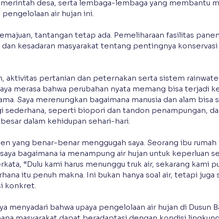
pemerintah desa, serta lembaga-lembaga yang membantu 
engelolaan air hujan ini.
majuan, tantangan tetap ada. Pemeliharaan fasilitas panen a
dan kesadaran masyarakat tentang pentingnya konservasi ai
, aktivitas pertanian dan peternakan serta sistem rainwater
aya merasa bahwa perubahan nyata memang bisa terjadi ke
sama. Saya merenungkan bagaimana manusia dan alam bisa s
gi sederhana, seperti biopori dan tandon penampungan, da
esar dalam kehidupan sehari-hari.
en yang benar-benar menggugah saya. Seorang ibu rumah 
aya bagaimana ia menampung air hujan untuk keperluan seh
kata, “Dulu kami harus menunggu truk air, sekarang kami p
rhana itu penuh makna. Ini bukan hanya soal air, tetapi juga s
i konkret.
saya menyadari bahwa upaya pengelolaan air hujan di Dusun 
ana masyarakat dapat beradaptasi dengan kondisi lingkung