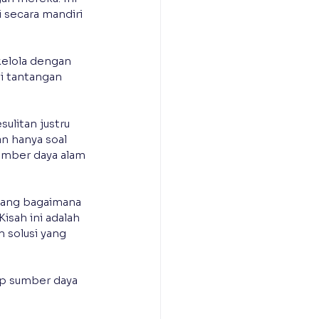
 secara mandiri 
kelola dengan 
pi tantangan 
ulitan justru 
n hanya soal 
umber daya alam 
tang bagaimana 
isah ini adalah 
 solusi yang 
ap sumber daya 