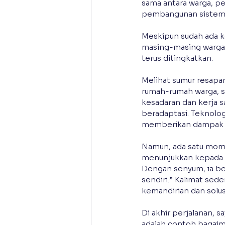
sama antara warga, 
pembangunan sistem p
Meskipun sudah ada ke
masing-masing warga 
terus ditingkatkan.
Melihat sumur resapan
rumah-rumah warga, s
kesadaran dan kerja 
beradaptasi. Teknolo
memberikan dampak b
Namun, ada satu mom
menunjukkan kepada s
Dengan senyum, ia ber
sendiri.” Kalimat sede
kemandirian dan solus
Di akhir perjalanan, 
adalah contoh bagaim