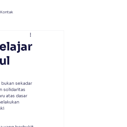
Kontak
elajar
ul
 bukan sekadar 
solidaritas 
 atas dasar 
melakukan 
ki 
ya yang berbukit 