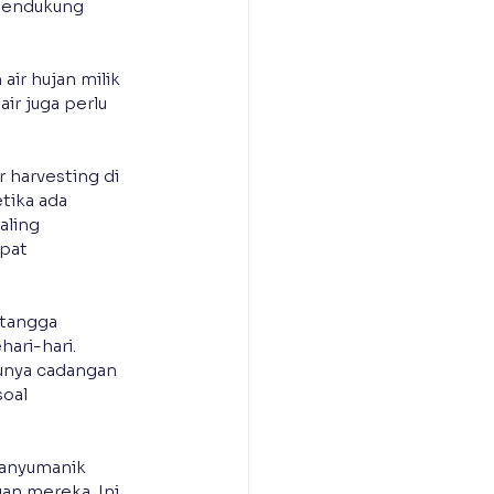
mendukung 
ir hujan milik 
r juga perlu 
 harvesting di 
tika ada 
aling 
pat 
tangga 
ari-hari. 
unya cadangan 
oal 
Banyumanik 
an mereka. Ini 