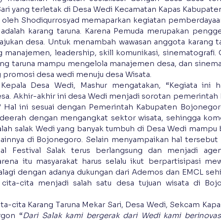
Sari yang terletak di Desa Wedi Kecamatan Kapas Kabupate
i oleh Shodiqurrosyad memaparkan kegiatan pemberdayaan
 adalah karang taruna. Karena Pemuda merupakan pengger
majukan desa. Untuk menambah wawasan anggota karang ta
 manajemen, leadership, skill komunikasi, sinematografi. O
rang taruna mampu mengelola manajemen desa, dan sinemat
promosi desa wedi menuju desa Wisata.
epala Desa Wedi, Mashur mengatakan, “Kegiata ini har
a. Akhir-akhir ini desa Wedi menjadi sorotan pemerintah 
.” Hal ini sesuai dengan Pemerintah Kabupaten Bojonego
eerah dengan mengangkat sektor wisata, sehingga komodi
adalah salak Wedi yang banyak tumbuh di Desa Wedi mampu 
ainnya di Bojonegoro. Selain menyampaikan hal tersebut
al Festival Salak terus berlangsung dan menjadi agen
rena itu masyarakat harus selalu ikut berpartisipasi me
palagi dengan adanya dukungan dari Ademos dan EMCL seh
ta-cita menjadi salah satu desa tujuan wisata di Bojo
a-cita Karang Taruna Mekar Sari, Desa Wedi, Sekcam Kapas
gon “
Dari
 Salak kami bergerak dari Wedi kami berinovas