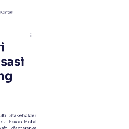
Kontak
i
sasi
ng
lti Stakeholder 
ta Exxon Mobil 
it, diantaranya 