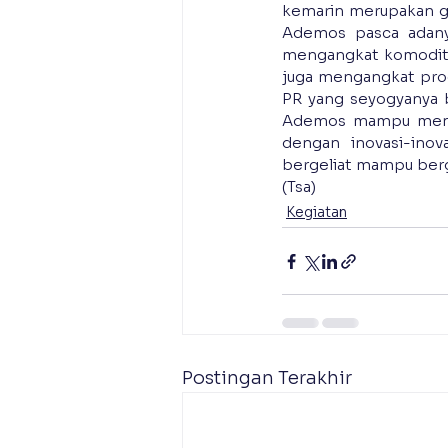
kemarin merupakan ge
Ademos pasca adanya
mengangkat komoditas
juga mengangkat prod
PR yang seyogyanya b
Ademos mampu menda
dengan inovasi-inov
bergeliat mampu ber
(Tsa)
Kegiatan
Postingan Terakhir