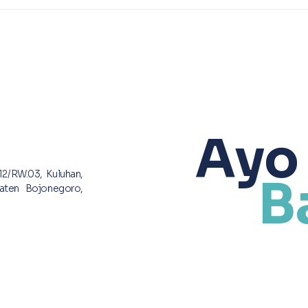
Ademos dampingi
berk
Balong Pamerkan
ruma
Kerajinan Keramik
pela
oleh
Ayo
12/RW.03, Kuluhan,
B
aten Bojonegoro,