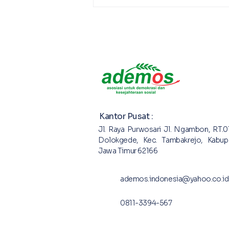
Lokakarya Peningkatan
Kapasitas Karang Taruna
Bojonegoro
Kantor Pusat :
Jl. Raya Purwosari Jl. Ngambon, RT.0
Dolokgede, Kec. Tambakrejo, Kabup
Jawa Timur 62166
ademos.indonesia@yahoo.co.id
0811-3394-567