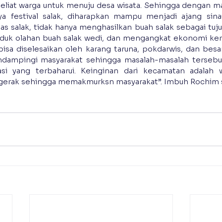
liat warga untuk menuju desa wisata. Sehingga dengan m
 festival salak, diharapkan mampu menjadi ajang sinau
 salak, tidak hanya menghasilkan buah salak sebagai tuju
uk olahan buah salak wedi, dan mengangkat ekonomi kera
isa diselesaikan oleh karang taruna, pokdarwis, dan besar
mpingi masyarakat sehingga masalah-masalah tersebut
asi yang terbaharui. Keinginan dari kecamatan adalah w
gerak sehingga memakmurksn masyarakat”. Imbuh Rochim s