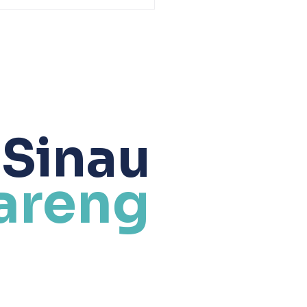
esempatan menjadi tuan
h Sinau Bareng
tihan tersebut. Diikuti
 selu
 Sinau
areng