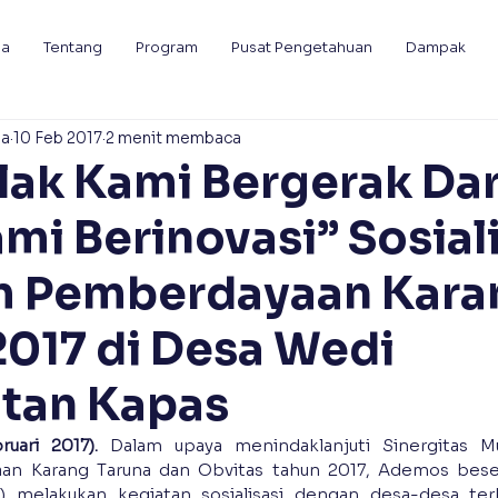
da
Tentang
Program
Pusat Pengetahuan
Dampak
ia
10 Feb 2017
2 menit membaca
alak Kami Bergerak Dar
mi Berinovasi” Sosiali
m Pemberdayaan Kara
2017 di Desa Wedi
tan Kapas
uari 2017).
 Dalam upaya menindaklanjuti Sinergitas Mu
n Karang Taruna dan Obvitas tahun 2017, Ademos beser
 melakukan kegiatan sosialisasi dengan desa-desa terka