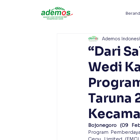
Beran
Ademos Indones
“Dari S
Wedi Ka
Progra
Taruna 
Kecama
Bojonegoro (09 Febr
Program Pemberdayaa
Cepu Limited (EMCL)