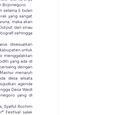
n Bojonegoro.
 selama 5 bulan 
ak yang sangat 
runa, maka akan 
utput dari sinau 
ografi sehingga 
us disesuaikan 
kabupaten untuk 
ro menggalakkan 
ti yang ada di 
bersaing dengan 
 Mashur menaruh 
da desa wisata 
wujudkan agenda 
ingga Desa Wedi 
negoro yang di 
, Syaiful Rochim 
i
.” Festival salak 