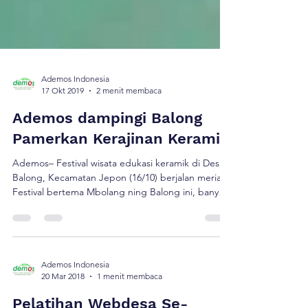
Ademos Indonesia
17 Okt 2019
2 menit membaca
Ademos dampingi Balong
Pamerkan Kerajinan Keramik
Ademos– Festival wisata edukasi keramik di Desa
Balong, Kecamatan Jepon (16/10) berjalan meriah.
Festival bertema Mbolang ning Balong ini, banyak
menarik perhatian. Terbukti di lokasi festival
antusiasme peserta fastival sangat besar. Kegiatan,
yang dilakukan oleh Kelompok Sadar Wisata
(Pokdarwis) Desa Balong, didukung oleh