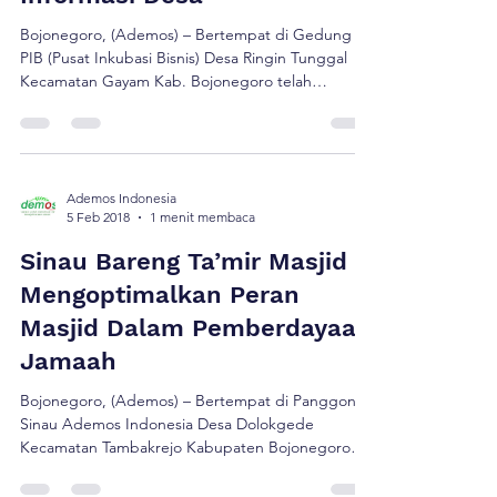
Masyarakat Melalui
Pemanfaatan Sistem
Informasi Desa
Bojonegoro, (Ademos) – Bertempat di Gedung
PIB (Pusat Inkubasi Bisnis) Desa Ringin Tunggal
Kecamatan Gayam Kab. Bojonegoro telah
diadakan Program Peningkatan Sinergitas dan
Efektivitas Program Pengembangan Masyarakat
melalui Sistem Informasi Desa oleh ExxonMobil
dan Ademos Indonesia ditunjuk sebagai Panitia
Kegiatan. Acara yang dilaksanakan selama 2 hari
Ademos Indonesia
5 Feb 2018
1 menit membaca
tersebut menghadirkan Narasumber dari LPTP
Surakarta, anatara lain Bonar […]
Sinau Bareng Ta’mir Masjid
Mengoptimalkan Peran
Masjid Dalam Pemberdayaan
Jamaah
Bojonegoro, (Ademos) – Bertempat di Panggonan