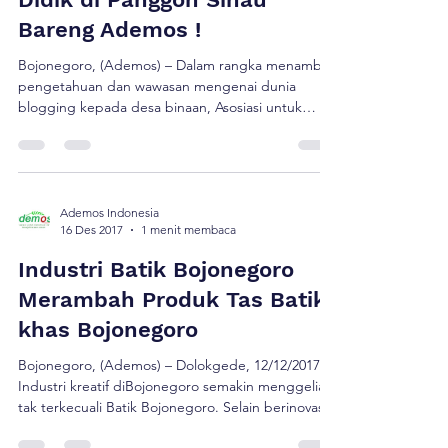
12 Jan 2018
1 menit membaca
Ndahneo Sablon dan Perangkat Desa yang
menjadi administrator Webdesa . Sekitar pukul
Yuk, Ikut Sinau Bareng Kak
[…]
Didik di Panggon Sinau
Bareng Ademos !
Bojonegoro, (Ademos) – Dalam rangka menambah
pengetahuan dan wawasan mengenai dunia
blogging kepada desa binaan, Asosiasi untuk
Demokrasi dan Kesejahteraan Sosial (Ademos)
bermaksud untuk menggelar acara Sinau Bareng
tentang dunia blogging yang akan dilaksanakan
pada hari Jum’at tanggal 19 Januari 2018
mendatang di Panggon Sinau Bareng Ademos
Ademos Indonesia
16 Des 2017
1 menit membaca
Desa Dolokgede Kecamatan Tambakrejo
Kabupaten Bojonegoro. “Sinau Bareng […]
Industri Batik Bojonegoro
Merambah Produk Tas Batik
khas Bojonegoro
Bojonegoro, (Ademos) – Dolokgede, 12/12/2017,