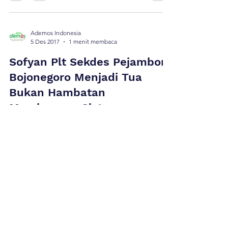
Industri kreatif diBojonegoro semakin menggeliat,
tak terkecuali Batik Bojonegoro. Selain berinovasi
dengan motif yang semakin beragam, perajin
batik di bojonegoro mulai mengembangkan
produk turunannya, yakni tas batik Bojonegoro.
Sejak tanggal 06 Desember kemarin, 5 Desa
perajin batik binaan ademos , antaranya
Ademos Indonesia
5 Des 2017
1 menit membaca
Dolokgede, Kalisumber (kecamatan Tambakrejo),
Pelem, Kaliombo (kecamatan Purwosari), dan […]
Sofyan Plt Sekdes Pejambon
Bojonegoro Menjadi Tua
Bukan Hambatan
Membangun Sistem
Informasi Desa
Bojonegoro, (Ademos) – Menjadi Tua bukanlah hal
yang menghambat seseorang untuk terus
berkarya. Sofyan, Plt. Sekdes Pejambon
Bojonegoro yang kemarin Jumat, 01/12/2017
memberikan ilmunya kepada peserta sinau bareng