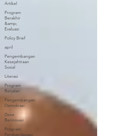
Artikel
Program
Berakhir
&amp;
Evaluasi
Policy Brief
april
Pengembangan
Kesejahtraan
Sosial
Literasi
Program
Berjalan
Pengembangan
Demokrasi
Desa
Berinovasi
Program
Pemberdayaan