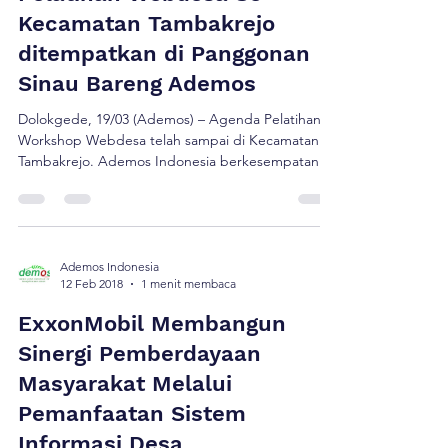
ExxonMobil Cepu Limited (EMCL) dan SKK Migas
Ademos Indonesia
20 Mar 2018
1 menit membaca
yang difasilitasi oleh Lembaga Ademos […]
Pelatihan Webdesa Se-
Kecamatan Tambakrejo
ditempatkan di Panggonan
Sinau Bareng Ademos
Dolokgede, 19/03 (Ademos) – Agenda Pelatihan
Workshop Webdesa telah sampai di Kecamatan
Tambakrejo. Ademos Indonesia berkesempatan
menjadi tuan rumah Sinau Bareng pelatihan
tersebut. Diikuti oleh seluruh Desa Se-Kecamatan
Tambakrejo, sekitar 30 peserta administrator
Webdes masing-masing desa, staf dan
narasumber dari Dinas Kominfo Bojonegoro serta
Ademos Indonesia
12 Feb 2018
1 menit membaca
kader Sinau Bareng Ademos. “Terimakasih atas
kepercayaan dari Dinas Kominfo yang […]
ExxonMobil Membangun
Sinergi Pemberdayaan