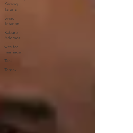
Karang
Taruna
Sinau
Tetanen
Kabare
Ademos
wife for
marriage
Tani
Ternak