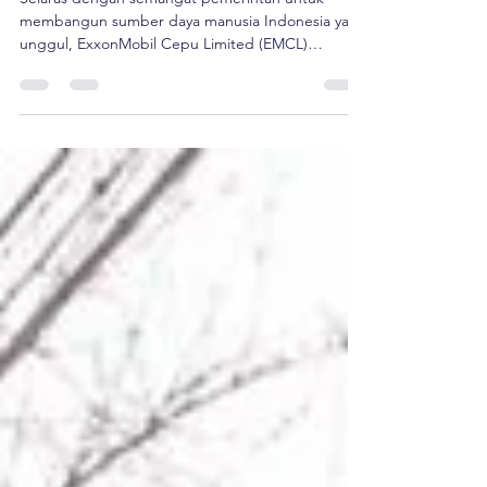
Bojonegoro
Selaras dengan semangat pemerintah untuk
membangun sumber daya manusia Indonesia yang
unggul, ExxonMobil Cepu Limited (EMCL)
berkolaborasi dengan mitranya Ademos
melaksanakan Lokakarya Peningkatan Kapasitas
Karang Taruna pada tanggal 22 sampai 24
November 2019 di Kota Batu Jawa Timur. Sasaran
kegiatan ini adalah pemuda yang tergabung
dalam Karang Taruna dari 13 desa dan 3
kecamatan di […]