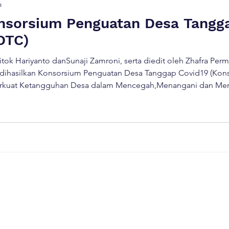
a
onsorsium Penguatan Desa Tangg
DTC)
 Titok Hariyanto danSunaji Zamroni, serta diedit oleh Zhafra Per
dihasilkan Konsorsium Penguatan Desa Tanggap Covid19 (Kons
kuat Ketangguhan Desa dalam Mencegah,Menangani dan Menge
en Bojonegoro dan Sumba Barat Daya,yang didukung oleh Peme
ah Indonesia melalui […]