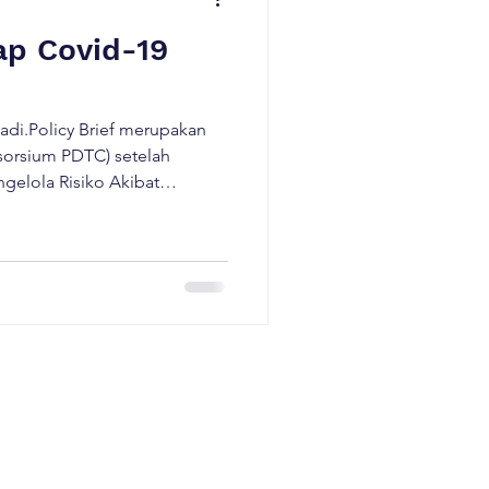
ap Covid-19
madi.Policy Brief merupakan
orsium PDTC) setelah
lola Risiko Akibat
rintah Australia