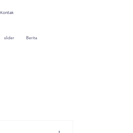
Kontak
slider
Berita
Produk
Millenials Talk
asi
Policy Brief
april
Desa Berinovasi