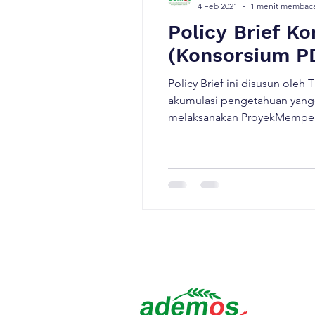
4 Feb 2021
1 menit membac
Policy Brief K
(Konsorsium P
Policy Brief ini disusun oleh
akumulasi pengetahuan yang
melaksanakan ProyekMemper
Pandemi Covid19 di Kabupat
bekerjasamadengan Pemerint