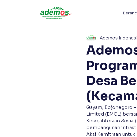
Beran
Ademos Indones
Ademos
Program
Desa Be
(Kecam
Gayam, Bojonegoro – 
Limited (EMCL) bersa
Kesejahteraan Sosial
pembangunan infrastr
Aksi Kemitraan untuk