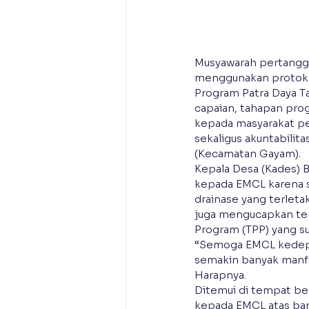
Musyawarah pertanggu
menggunakan protokol
Program Patra Daya Ta
capaian, tahapan pro
kepada masyarakat pen
sekaligus akuntabilit
(Kecamatan Gayam).
Kepala Desa (Kades) 
kepada EMCL karena 
drainase yang terleta
juga mengucapkan te
Program (TPP) yang su
“Semoga EMCL kedepan
semakin banyak manfa
Harapnya.
Ditemui di tempat be
kepada EMCL atas bant