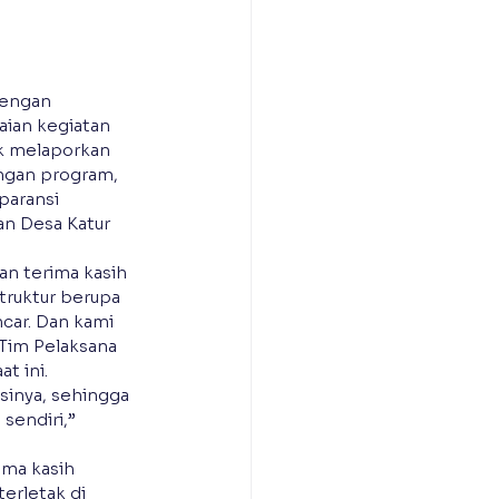
dengan 
ian kegiatan 
uk melaporkan 
ngan program, 
paransi 
an Desa Katur 
n terima kasih 
ruktur berupa 
car. Dan kami 
im Pelaksana 
t ini.
inya, sehingga 
sendiri,” 
ma kasih 
erletak di 