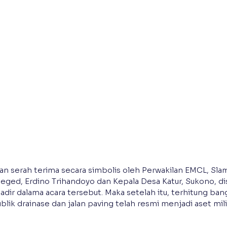
kan serah terima secara simbolis oleh Perwakilan EMCL, Slam
ged, Erdino Trihandoyo dan Kepala Desa Katur, Sukono, di
dir dalama acara tersebut. Maka setelah itu, terhitung ban
ublik drainase dan jalan paving telah resmi menjadi aset mili