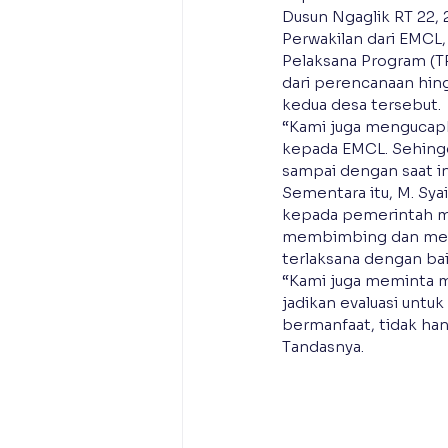
Dusun Ngaglik RT 22, 
Perwakilan dari EMCL
Pelaksana Program (
dari perencanaan hing
kedua desa tersebut.
“Kami juga mengucapk
kepada EMCL. Sehingg
sampai dengan saat i
Sementara itu, M. Sy
kepada pemerintah ma
membimbing dan memb
terlaksana dengan bai
“Kami juga meminta m
jadikan evaluasi untu
bermanfaat, tidak han
Tandasnya.