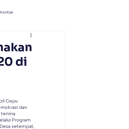
Kontak
makan
20 di
il Cepu 
mokrasi dan 
terima 
lalui Program 
 Desa setempat, 