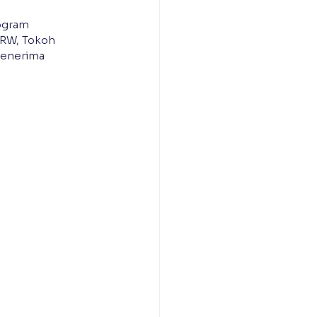
ogram 
/RW, Tokoh 
penerima 