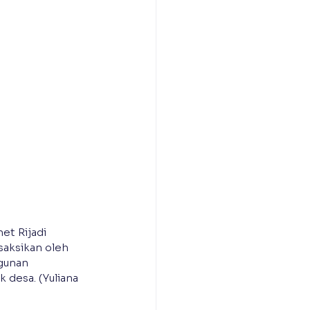
et Rijadi 
saksikan oleh 
gunan 
k desa. (Yuliana 