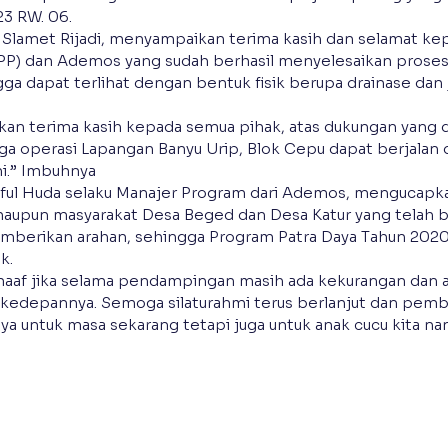
23 RW. 06.
, Slamet Rijadi, menyampaikan terima kasih dan selamat ke
TPP) dan Ademos yang sudah berhasil menyelesaikan pros
ga dapat terlihat dengan bentuk fisik berupa drainase dan j
an terima kasih kepada semua pihak, atas dukungan yang d
a operasi Lapangan Banyu Urip, Blok Cepu dapat berjalan 
ni.” Imbuhnya
aiful Huda selaku Manajer Program dari Ademos, mengucapka
upun masyarakat Desa Beged dan Desa Katur yang telah b
erikan arahan, sehingga Program Patra Daya Tahun 2020
k.
aaf jika selama pendampingan masih ada kekurangan dan a
k kedepannya. Semoga silaturahmi terus berlanjut dan pem
ya untuk masa sekarang tetapi juga untuk anak cucu kita nan