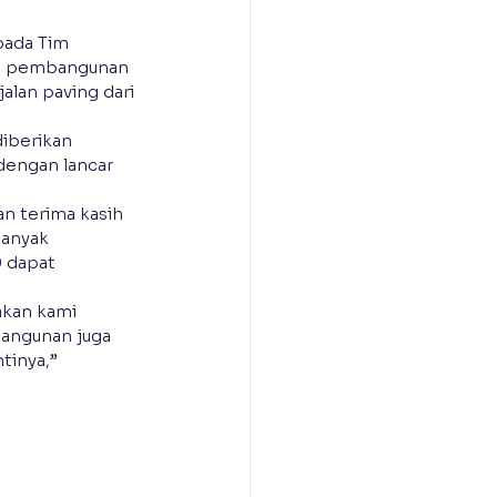
pada Tim 
es pembangunan 
alan paving dari 
iberikan 
dengan lancar 
n terima kasih 
anyak 
 dapat 
kan kami 
bangunan juga 
tinya,” 