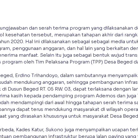
ngjawaban dan serah terima program yang dilaksanakan 
 kesehatan tersebut, merupakan tahapan akhir dari rangka
hun 2020. Hal ini dilaksanakan sebagai sebagai media unt
gram, penggunaan anggaran, dan hal lain yang berkaitan de
erima manfaat. Selain itu juga sebagai bentuk wujud trans
as program oleh Tim Pelaksana Program (TPP) Desa Beged d
Beged, Erdino Trihandoyo, dalam sambutannya menyampaika
sudah mendukung anggaran, sehingga pembangunan infrast
k di Dusun Beged RT. 05 RW. 03, dapat terlaksana dengan lan
rima kasih kepada pendamping program Ademos dan juga T
dah mendampingi dari awal hingga tahapan serah terima saa
nya dapat terus mendukung masyarakat di wilayah operas
at yang dirasakan khususnya untuk masyarakat Desa Beged 
rbeda, Kades Katur, Sukono juga menyampaikan ucapan teri
uan pembangunan infrastruktur berupa jalan paving yang t