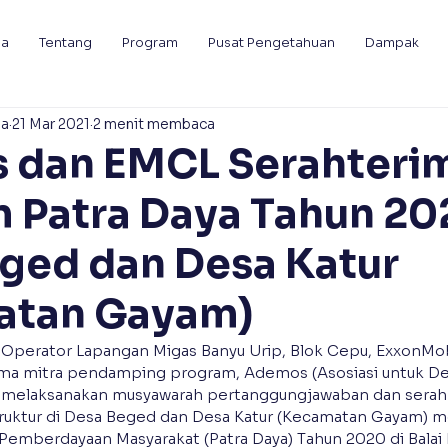
da
Tentang
Program
Pusat Pengetahuan
Dampak
ia
21 Mar 2021
2 menit membaca
 dan EMCL Serahteri
 Patra Daya Tahun 20
ged dan Desa Katur
atan Gayam)
Operator Lapangan Migas Banyu Urip, Blok Cepu, ExxonMob
ma mitra pendamping program, Ademos (Asosiasi untuk De
) melaksanakan musyawarah pertanggungjawaban dan serah 
uktur di Desa Beged dan Desa Katur (Kecamatan Gayam) me
 Pemberdayaan Masyarakat (Patra Daya) Tahun 2020 di Balai